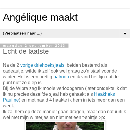
Angélique maakt
▼
maandag 2 september 2013
Echt de laatste
Na de 2
vorige driehoeksjaals
, beiden bestemd als
cadeautje, wilde ik zelf ook wel graag zo'n sjaal voor de
winter. Het is een prettig
patroon
en ik vind het fijn dat de
punt niet zo diep is.
Bij de Wibra zag ik mooie verloopgaren (later ontdekte ik dat
ik nu precies dezelfde sjaal heb gehaakt als
Haakheks
Pauline
) en met naald 4 haakte ik hem in iets meer dan een
week.
Ik zal hem op deze manier gaan dragen, maar dan natuurlijk
wel met mijn winterjas en niet met een t-shirtje :-p: