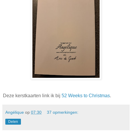
Deze kerstkaarten link ik bij
52 Weeks to Christmas
.
Angélique
op
07:30
37 opmerkingen:
Delen