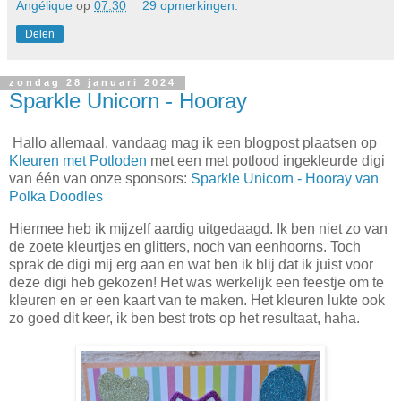
Angélique
op
07:30
29 opmerkingen:
Delen
zondag 28 januari 2024
Sparkle Unicorn - Hooray
Hallo allemaal, vandaag mag ik een blogpost plaatsen op
Kleuren met Potloden
met een met potlood ingekleurde digi
van één van onze sponsors:
Sparkle Unicorn - Hooray van
Polka Doodles
Hiermee heb ik mijzelf aardig uitgedaagd. Ik ben niet zo van
de zoete kleurtjes en glitters, noch van eenhoorns. Toch
sprak de digi mij erg aan en wat ben ik blij dat ik juist voor
deze digi heb gekozen! Het was werkelijk een feestje om te
kleuren en er een kaart van te maken. Het kleuren lukte ook
zo goed dit keer, ik ben best trots op het resultaat, haha.