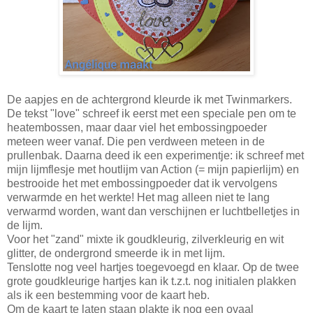
De aapjes en de achtergrond kleurde ik met Twinmarkers.
De tekst "love" schreef ik eerst met een speciale pen om te
heatembossen, maar daar viel het embossingpoeder
meteen weer vanaf. Die pen verdween meteen in de
prullenbak. Daarna deed ik een experimentje: ik schreef met
mijn lijmflesje met houtlijm van Action (= mijn papierlijm) en
bestrooide het met embossingpoeder dat ik vervolgens
verwarmde en het werkte! Het mag alleen niet te lang
verwarmd worden, want dan verschijnen er luchtbelletjes in
de lijm.
Voor het "zand" mixte ik goudkleurig, zilverkleurig en wit
glitter, de ondergrond smeerde ik in met lijm.
Tenslotte nog veel hartjes toegevoegd en klaar. Op de twee
grote goudkleurige hartjes kan ik t.z.t. nog initialen plakken
als ik een bestemming voor de kaart heb.
Om de kaart te laten staan plakte ik nog een ovaal