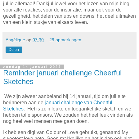
jullie allemaal! Dankjulliewel voor het lezen van mijn blog,
voor alle reacties, voor de inspiratie, maar ook voor de
gezelligheid, het delen van ups en downs, het deel uitmaken
van een klein stukje van elkaars leven.
Angélique
op
07:30
29 opmerkingen:
Delen
zondag 14 januari 2024
Reminder januari challenge Cheerful
Sketches
We zijn alweer aanbeland bij 14 januari, tijd om jullie te
herinneren aan de
januari challenge van Cheerful
Sketches
. Het is zo'n leuke en toegankelijke sketch en we
hebben toffe sponsors. We zouden het heel leuk vinden als
nog heel veel mensen mee gaan doen.
Ik heb een digi van Colour of Love gebruikt, genaamd My
sweetest love note. Geen makkelijke en het is dan ook niet