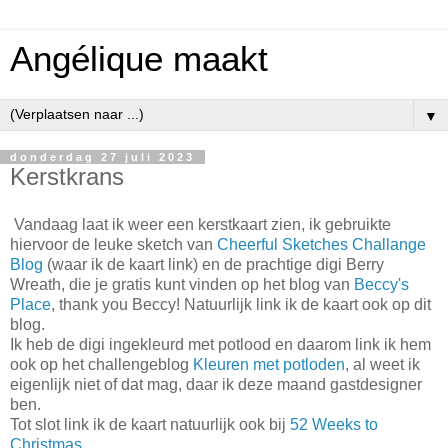
Angélique maakt
▼
donderdag 27 juli 2023
Kerstkrans
Vandaag laat ik weer een kerstkaart zien, ik gebruikte
hiervoor de leuke sketch van
Cheerful Sketches Challange
Blog
(waar ik de kaart link) en de prachtige digi Berry
Wreath, die je gratis kunt vinden op het blog van
Beccy's
Place
, thank you Beccy! Natuurlijk link ik de kaart ook op dit
blog.
Ik heb de digi ingekleurd met potlood en daarom link ik hem
ook op het challengeblog
Kleuren met potloden
, al weet ik
eigenlijk niet of dat mag, daar ik deze maand gastdesigner
ben.
Tot slot link ik de kaart natuurlijk ook bij
52 Weeks to
Christmas
.